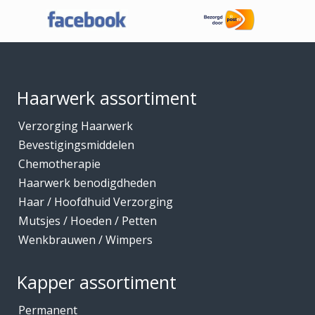
Haaraccessoires
t
€
Haarband / accessoires
1
Footer
0
Haarstukken
,
0
Haarwerk benodigdheden
0
Haarwerk assortiment
Haarwerken
Verzorging Haarwerk
High Heat Fiber
Bevestigingsmiddelen
Hoofdhuidverzorging
Chemotherapie
Hygiene
Haarwerk benodigdheden
Haar / Hoofdhuid Verzorging
Kammen
Mutsjes / Hoeden / Petten
Kapmantels / Verfschorten
Wenkbrauwen / Wimpers
Kappers benodigdheden
Kapperskoffers / Etuis
Kapper assortiment
Keratine Producten
Permanent