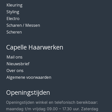
Kleuring
Kleuring
Mediceuticals bij Chemo
Styling
Electro
Mediceuticals bij Haarherstel/verzorging
Scharen / Messen
Mediceuticals bij Haaruitval
Scheren
Mediceuticals bij Hoofdhuidproblemen
Merken O.A.
Capelle Haarwerken
Meubels Voor Kapsalon
Mail ons
Mobiele Kapper
Nieuwsbrief
Over ons
Mutsjes *Opruiming*
Algemene voorwaarden
Mutsjes / Hoeden / Petten
Nacht / slaapmutsjes
Openingstijden
Nieuw in ons assortiment
Openingstijden winkel en telefonisch bereikbaar:
Ontharen
maandag t/m vrijdag 09.00 – 17.30 uur. Zaterdag