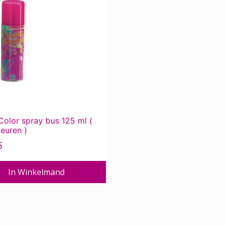
e
.
Color spray bus 125 ml (
leuren )
5
pagina
In Winkelmand