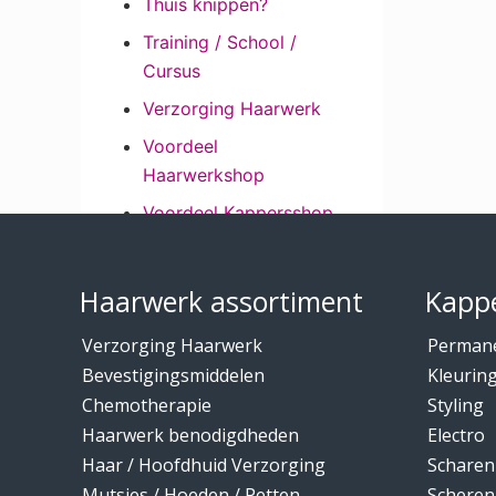
Thuis knippen?
Training / School /
Cursus
Verzorging Haarwerk
Voordeel
Haarwerkshop
Voordeel Kappersshop
Footer
Wenkbrauwen /
Wimpers
Haarwerk assortiment
Kappe
Wimpers /
Verzorging Haarwerk
Perman
Wenkbrauwen
Bevestigingsmiddelen
Kleurin
Wintercollectie mutsen
Chemotherapie
Styling
/ hoeden
Haarwerk benodigdheden
Electro
Haar / Hoofdhuid Verzorging
Scharen
Mutsjes / Hoeden / Petten
Scheren