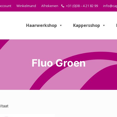
account
Winkelmand
Afrekenen
+31 (0)38 – 4 21 82 99
info@cap
Haarwerkshop
Kappersshop
Fluo Groen
ltaat