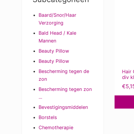
Sidebar
product
Baard/Snor/Haar
heeft
Verzorging
meerder
variaties
Bald Head / Kale
Deze
Mannen
optie
Beauty Pillow
kan
Beauty Pillow
gekozen
worden
Bescherming tegen de
Hair 
div k
op
zon
de
€
5,1
Bescherming tegen zon
product
...
Bevestigingsmiddelen
Borstels
Chemotherapie