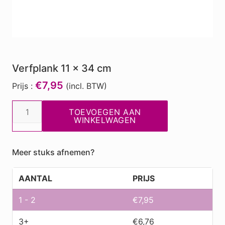
Verfplank 11 x 34 cm
€7,95
Prijs :
(incl. BTW)
Verfplank
TOEVOEGEN AAN
11
WINKELWAGEN
x
34
Meer stuks afnemen?
cm
aantal
AANTAL
PRIJS
1 - 2
€
7,95
3+
€
6,76