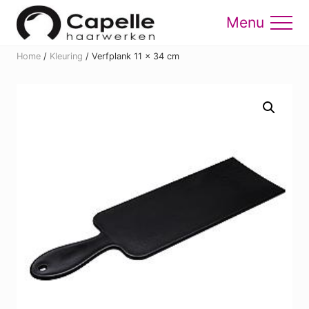
Menu
Skip
Skip
to
to
Menu
main
footer
Home
/
Kleuring
/
Verfplank 11 x 34 cm
content