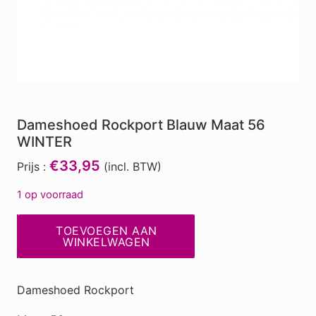
Dameshoed Rockport Blauw Maat 56
WINTER
€33,95
Prijs :
(incl. BTW)
1 op voorraad
Dameshoed
TOEVOEGEN AAN
Rockport
WINKELWAGEN
Blauw
Maat
Dameshoed Rockport
56
WINTER