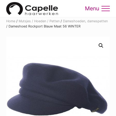
Menu
Skip
Skip
to
to
Menu
main
footer
Home
/
Mutsjes / Hoeden / Petten
/
Dameshoeden, damespetten
content
/
Dameshoed Rockport Blauw Maat 56 WINTER