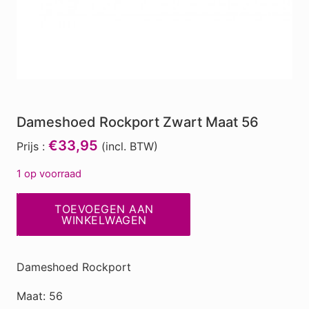
Dameshoed Rockport Zwart Maat 56
€33,95
Prijs :
(incl. BTW)
1 op voorraad
Dameshoed
TOEVOEGEN AAN
Rockport
WINKELWAGEN
Zwart
Maat
Dameshoed Rockport
56
aantal
Maat: 56