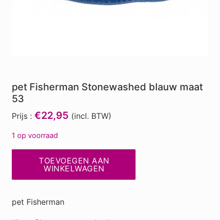
pet Fisherman Stonewashed blauw maat
53
€22,95
Prijs :
(incl. BTW)
1 op voorraad
pet
TOEVOEGEN AAN
Fisherman
WINKELWAGEN
Stonewashed
blauw
pet Fisherman
maat
53