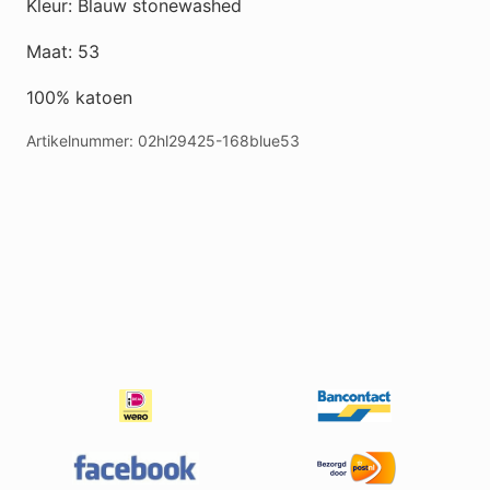
Kleur: Blauw stonewashed
aantal
Maat: 53
100% katoen
Artikelnummer:
02hl29425-168blue53