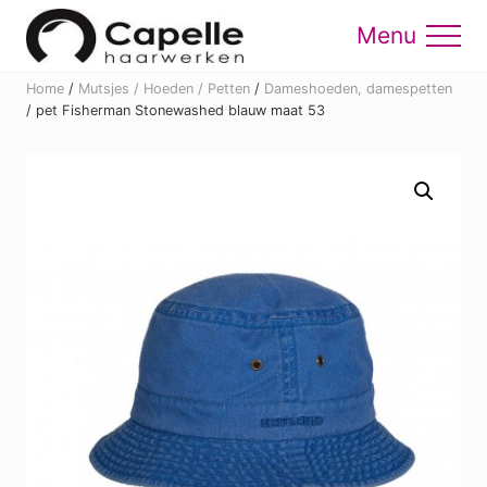
Menu
Skip
Skip
to
to
Menu
main
footer
Home
/
Mutsjes / Hoeden / Petten
/
Dameshoeden, damespetten
content
/
pet Fisherman Stonewashed blauw maat 53