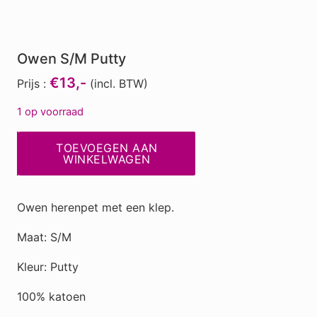
Owen S/M Putty
€13,-
Prijs :
(incl. BTW)
1 op voorraad
Owen
TOEVOEGEN AAN
S/M
WINKELWAGEN
Putty
aantal
Owen herenpet met een klep.
Maat: S/M
Kleur: Putty
100% katoen