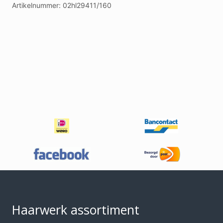
Artikelnummer:
02hl29411/160
Footer
Haarwerk assortiment