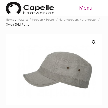
Menu
Skip
Skip
to
to
Menu
main
footer
Home
/
Mutsjes / Hoeden / Petten
/
Herenhoeden, herenpetten
/
content
Owen S/M Putty