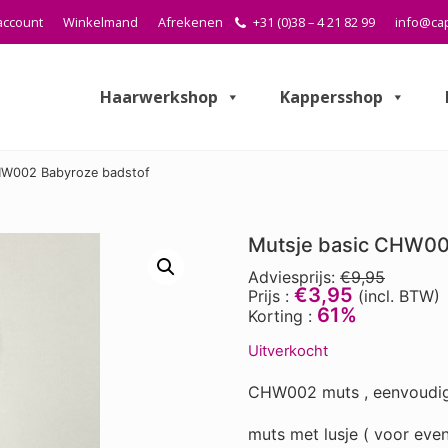
account
Winkelmand
Afrekenen
+31 (0)38 – 4 21 82 99
info@cap
Haarwerkshop
Kappersshop
HW002 Babyroze badstof
Mutsje basic CHW00
Adviesprijs:
€9,95
€3,95
Prijs :
(incl. BTW)
61%
Korting :
Uitverkocht
CHW002 muts , eenvoudig
muts met lusje ( voor even