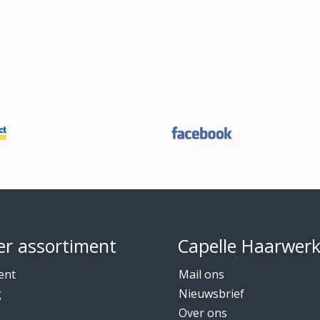
r assortiment
Capelle Haarwer
ent
Mail ons
g
Nieuwsbrief
Over ons