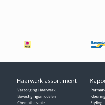
Footer
Haarwerk assortiment
Kappe
Verzorging Haarwerk
Perman
Bevestigingsmiddelen
Kleurin
Chemotherapie
Styling