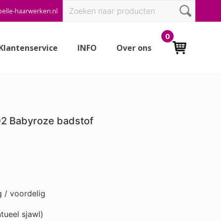
Zoeken
elle-haarwerken.nl
Bef
naar:
Hea
0
Klantenservice
INFO
Over ons
2 Babyroze badstof
 / voordelig
tueel sjawl)