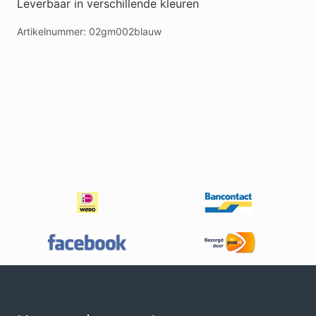
Leverbaar in verschillende kleuren
Artikelnummer:
02gm002blauw
Footer