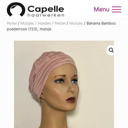
Menu
Skip
Skip
to
to
Menu
main
footer
Home
/
Mutsjes / Hoeden / Petten
/
Mutsjes
/
Bahama Bamboo
content
poederroze (723), mutsje