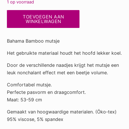
1 op voorraad
Bahama
TOEVOEGEN AAN
Bamboo
WINKELWAGEN
poederroze
(723),
Bahama Bamboo mutsje
mutsje
aantal
Het gebruikte materiaal houdt het hoofd lekker koel.
Door de verschillende naadjes krijgt het mutsje een
leuk nonchalant effect met een beetje volume.
Comfortabel mutsje.
Perfecte pasvorm en draagcomfort.
Maat: 53-59 cm
Gemaakt van hoogwaardige materialen. (Öko-tex)
95% viscose, 5% spandex