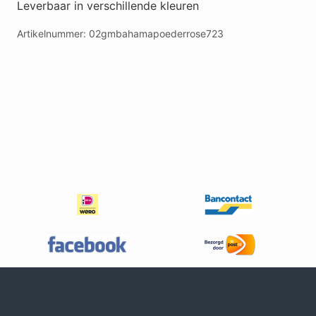
Leverbaar in verschillende kleuren
Artikelnummer:
02gmbahamapoederrose723
Footer