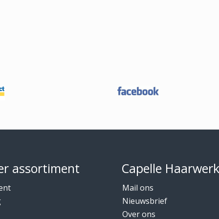
r assortiment
Capelle Haarwer
ent
Mail ons
g
Nieuwsbrief
Over ons