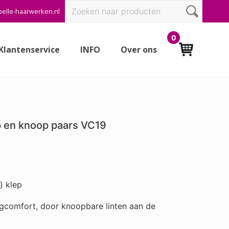
Zoeken
elle-haarwerken.nl
Bef
naar:
Hea
0
Klantenservice
INFO
Over ons
p en knoop paars VC19
)
) klep
gcomfort, door knoopbare linten aan de