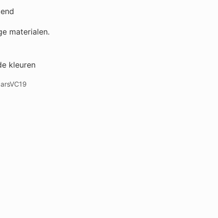
tend
e materialen.
de kleuren
aarsVC19