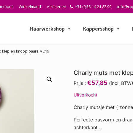
account
Winkelmand
Afrekenen
+31 (0)38 – 4 21 82 99
info@cap
Haarwerkshop
Kappersshop
 klep en knoop paars VC19
Charly muts met kle
€57,85
Prijs :
(incl. BTW
Uitverkocht
Charly mutsje met ( zonne
Perfecte pasvorm en draa
achterkant .