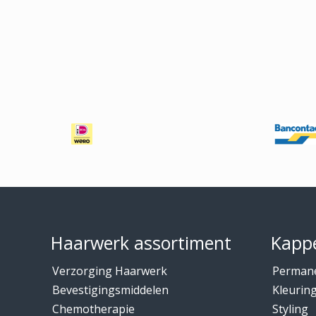
Footer
Haarwerk assortiment
Kappe
Verzorging Haarwerk
Perman
Bevestigingsmiddelen
Kleurin
Chemotherapie
Styling