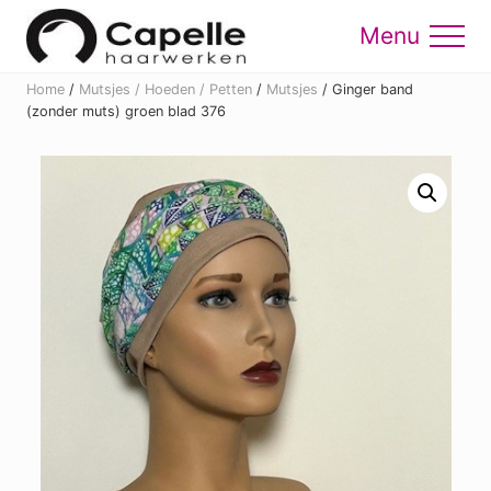
Menu
Skip
Skip
to
to
Menu
main
footer
Home
/
Mutsjes / Hoeden / Petten
/
Mutsjes
/
Ginger band
content
(zonder muts) groen blad 376