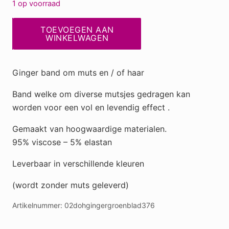
1 op voorraad
Ginger
TOEVOEGEN AAN
band
WINKELWAGEN
(zonder
muts)
Ginger band om muts en / of haar
groen
blad
Band welke om diverse mutsjes gedragen kan
376
worden voor een vol en levendig effect .
aantal
Gemaakt van hoogwaardige materialen.
95% viscose – 5% elastan
Leverbaar in verschillende kleuren
(wordt zonder muts geleverd)
Artikelnummer:
02dohgingergroenblad376