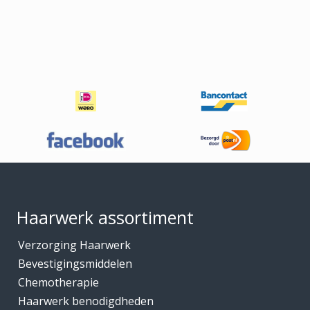
Footer
Haarwerk assortiment
Verzorging Haarwerk
Bevestigingsmiddelen
Chemotherapie
Haarwerk benodigdheden