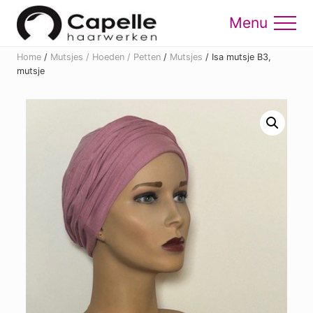
Menu
Skip
Skip
to
to
Menu
main
footer
Home
/
Mutsjes / Hoeden / Petten
/
Mutsjes
/
Isa mutsje B3,
content
mutsje