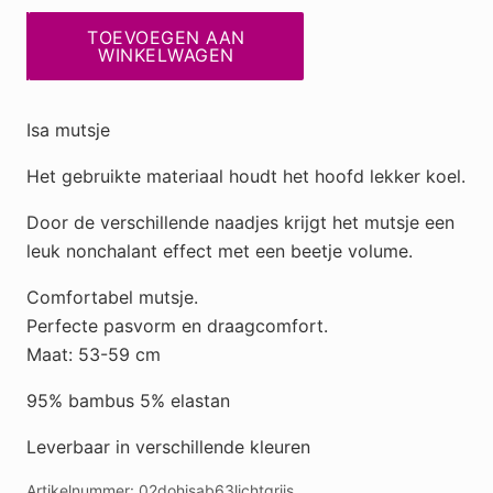
Isa
TOEVOEGEN AAN
mutsje
WINKELWAGEN
lichtgrijs
B63
Isa mutsje
aantal
Het gebruikte materiaal houdt het hoofd lekker koel.
Door de verschillende naadjes krijgt het mutsje een
leuk nonchalant effect met een beetje volume.
Comfortabel mutsje.
Perfecte pasvorm en draagcomfort.
Maat: 53-59 cm
95% bambus 5% elastan
Leverbaar in verschillende kleuren
Artikelnummer:
02dohisab63lichtgrijs