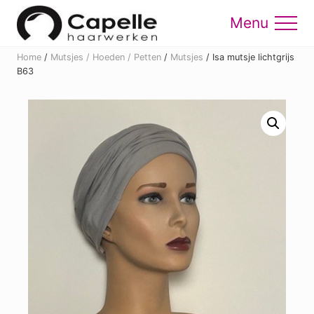
Menu
Skip
Skip
to
to
Menu
main
footer
Home
/
Mutsjes / Hoeden / Petten
/
Mutsjes
/
Isa mutsje lichtgrijs
content
B63