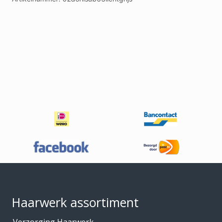
Footer
Haarwerk assortiment