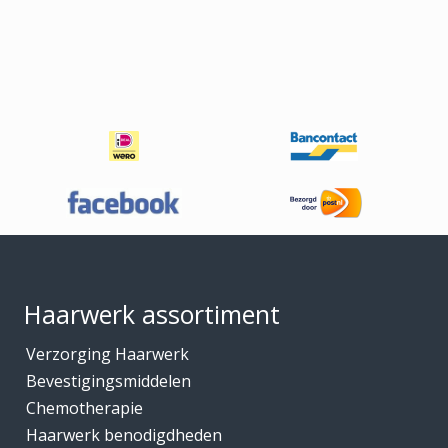
Footer
Haarwerk assortiment
Verzorging Haarwerk
Bevestigingsmiddelen
Chemotherapie
Haarwerk benodigdheden