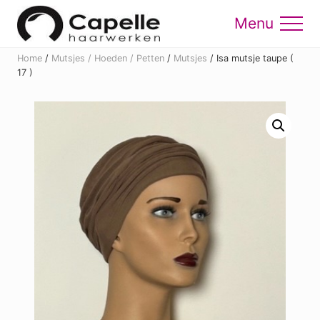
Menu
Skip
Skip
to
to
Menu
main
footer
Home
/
Mutsjes / Hoeden / Petten
/
Mutsjes
/
Isa mutsje taupe (
content
17 )