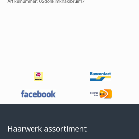
Artikelnummer:
02dohkimkhakibruin17
Footer
Haarwerk assortiment