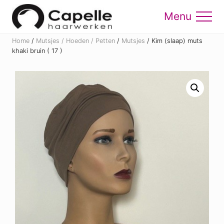
Menu
Skip
Skip
to
to
Menu
main
footer
Home
/
Mutsjes / Hoeden / Petten
/
Mutsjes
/
Kim (slaap) muts
content
khaki bruin ( 17 )