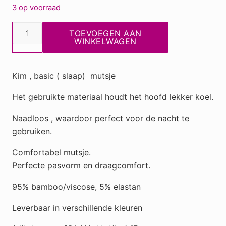
3 op voorraad
Kim
TOEVOEGEN AAN
(slaap)
WINKELWAGEN
muts
khaki
Kim , basic ( slaap) mutsje
bruin
(
Het gebruikte materiaal houdt het hoofd lekker koel.
17
Naadloos , waardoor perfect voor de nacht te
)
gebruiken.
aantal
Comfortabel mutsje.
Perfecte pasvorm en draagcomfort.
95% bamboo/viscose, 5% elastan
Leverbaar in verschillende kleuren