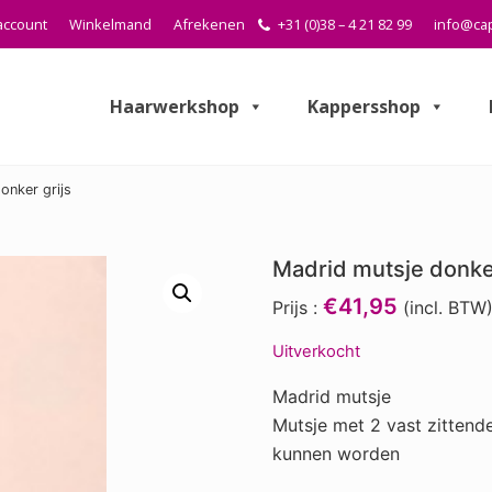
account
Winkelmand
Afrekenen
+31 (0)38 – 4 21 82 99
info@cap
Haarwerkshop
Kappersshop
onker grijs
Madrid mutsje donker
€41,95
Prijs :
(incl. BTW
Uitverkocht
Madrid mutsje
Mutsje met 2 vast zittend
kunnen worden