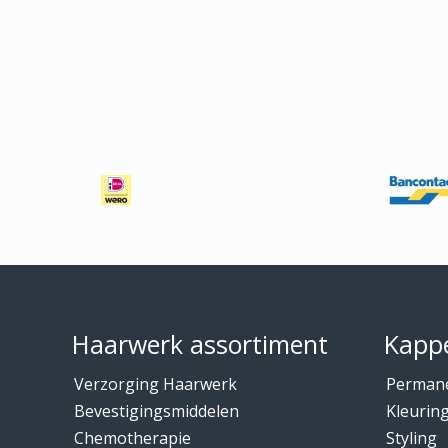
Footer
Haarwerk assortiment
Kappe
Verzorging Haarwerk
Perman
Bevestigingsmiddelen
Kleurin
Chemotherapie
Styling