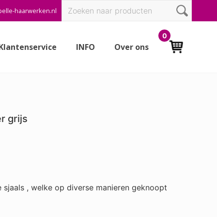
Zoeken
elle-haarwerken.nl
Bef
naar:
Hea
0
Klantenservice
INFO
Over ons
 grijs
)
e sjaals , welke op diverse manieren geknoopt