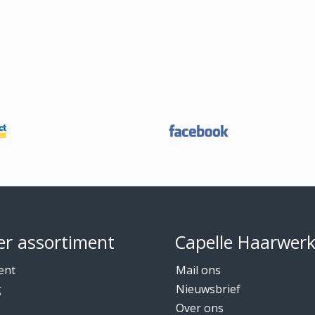
r assortiment
Capelle Haarwer
ent
Mail ons
g
Nieuwsbrief
Over ons