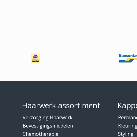
Footer
Haarwerk assortiment
Kappe
Verzorging Haarwerk
Perman
Bevestigingsmiddelen
Kleurin
Chemotherapie
Styling