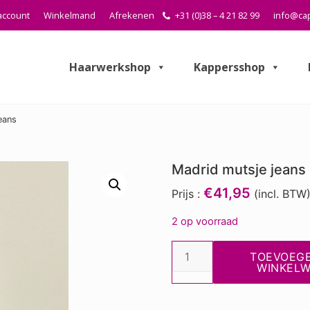
account
Winkelmand
Afrekenen
+31 (0)38 – 4 21 82 99
info@cap
Haarwerkshop
Kappersshop
eans
Madrid mutsje jeans
€41,95
Prijs :
(incl. BTW
2 op voorraad
Madrid
TOEVOEG
mutsje
WINKEL
jeans
aantal