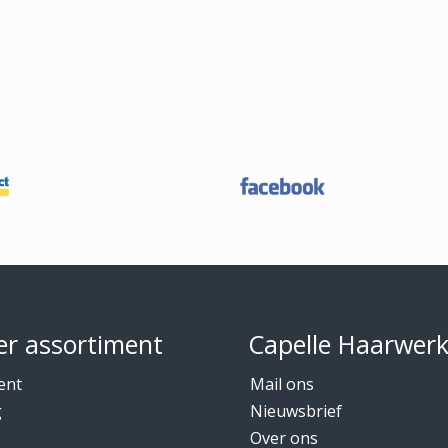
r assortiment
Capelle Haarwer
ent
Mail ons
g
Nieuwsbrief
Over ons