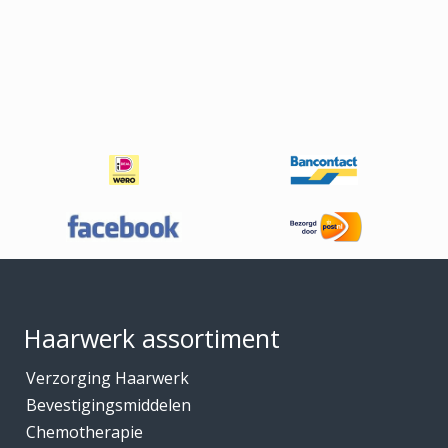
Footer
Haarwerk assortiment
Verzorging Haarwerk
Bevestigingsmiddelen
Chemotherapie