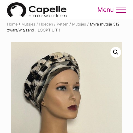
Menu
Skip
Skip
to
to
Menu
main
footer
Home
/
Mutsjes / Hoeden / Petten
/
Mutsjes
/
Myra mutsje 312
content
zwart/wit/zand , LOOPT UIT !