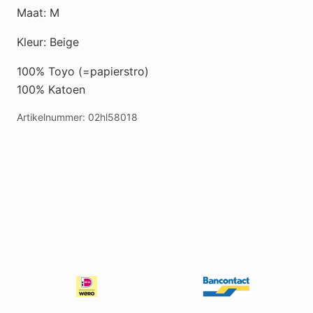
aantal
Maat: M
Kleur: Beige
100% Toyo (=papierstro)
100% Katoen
Artikelnummer:
02hl58018