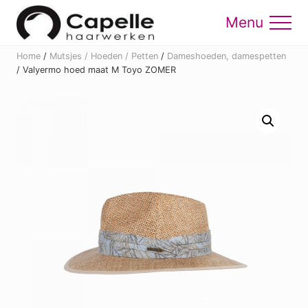
Menu
Skip
Skip
to
to
Menu
main
footer
Home
/
Mutsjes / Hoeden / Petten
/
Dameshoeden, damespetten
content
/
Valyermo hoed maat M Toyo ZOMER