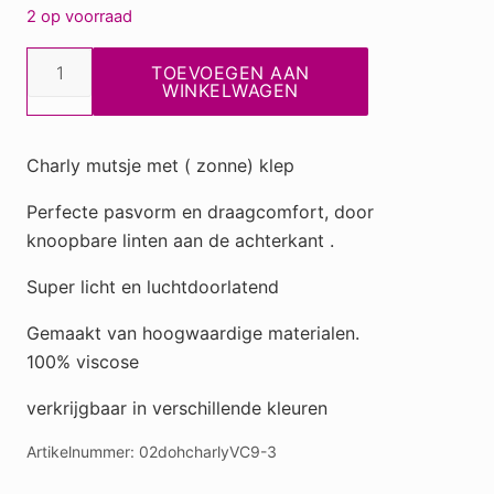
2 op voorraad
Charly
TOEVOEGEN AAN
muts
WINKELWAGEN
met
klep
Charly mutsje met ( zonne) klep
en
knoop
Perfecte pasvorm en draagcomfort, door
VC93
knoopbare linten aan de achterkant .
aantal
Super licht en luchtdoorlatend
Gemaakt van hoogwaardige materialen.
100% viscose
verkrijgbaar in verschillende kleuren
Artikelnummer:
02dohcharlyVC9-3