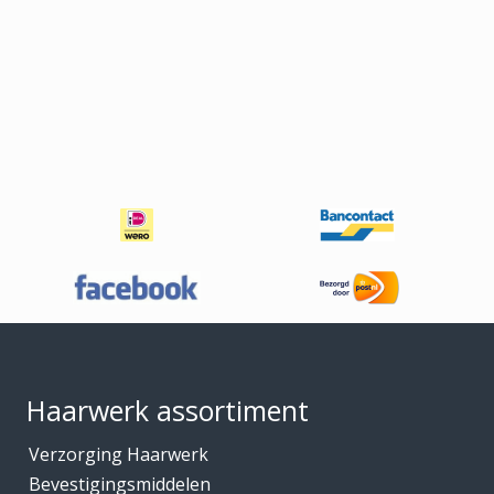
Footer
Haarwerk assortiment
Verzorging Haarwerk
Bevestigingsmiddelen