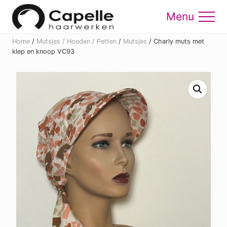
Menu
Skip
Skip
to
to
Menu
main
footer
Home
/
Mutsjes / Hoeden / Petten
/
Mutsjes
/
Charly muts met
content
klep en knoop VC93