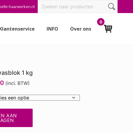
Zoeken
elle-haarwerken.nl
Bef
naar:
Hea
0
Klantenservice
INFO
Over ons
wasblok 1 kg
20
(incl. BTW)
EN AAN
WAGEN