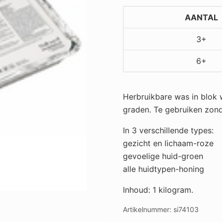
wasblok
1
AANTAL
kg
3+
aantal
6+
Herbruikbare was in blok 
graden. Te gebruiken zonde
In 3 verschillende types:
gezicht en lichaam-roze
gevoelige huid-groen
alle huidtypen-honing
Inhoud: 1 kilogram.
Artikelnummer:
si74103