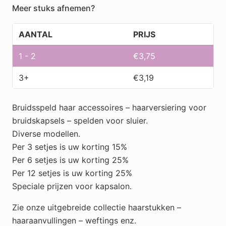
zwart
Meer stuks afnemen?
(
3
AANTAL
PRIJS
steentjes)
aantal
1 - 2
€
3,75
3+
€
3,19
Bruidsspeld haar accessoires – haarversiering voor
bruidskapsels – spelden voor sluier.
Diverse modellen.
Per 3 setjes is uw korting 15%
Per 6 setjes is uw korting 25%
Per 12 setjes is uw korting 25%
Speciale prijzen voor kapsalon.
Zie onze uitgebreide collectie haarstukken –
haaraanvullingen – weftings enz.