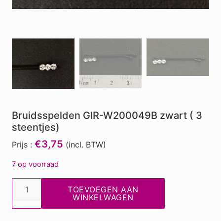
Bruidsspelden GIR-W200049B zwart ( 3
steentjes)
€3,75
Prijs :
(incl. BTW)
7 op voorraad
Bruidsspelden
TOEVOEGEN AAN
GIR-
WINKELWAGEN
W200049B