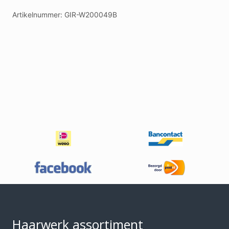
Artikelnummer:
GIR-W200049B
Footer
Haarwerk assortiment