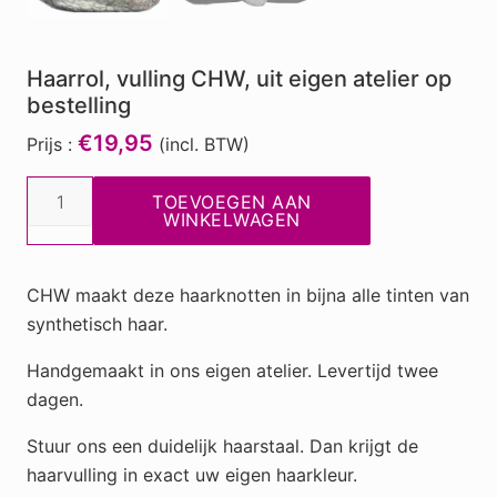
Haarrol, vulling CHW, uit eigen atelier op
bestelling
€19,95
Prijs :
(incl. BTW)
Haarrol,
TOEVOEGEN AAN
vulling
WINKELWAGEN
CHW,
uit
CHW maakt deze haarknotten in bijna alle tinten van
eigen
synthetisch haar.
atelier
op
Handgemaakt in ons eigen atelier. Levertijd twee
bestelling
dagen.
aantal
Stuur ons een duidelijk haarstaal. Dan krijgt de
haarvulling in exact uw eigen haarkleur.