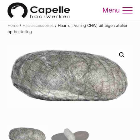
Menu
Skip
Skip
to
to
Menu
main
footer
Home
/
Haaraccessoires
/
Haarrol, vulling CHW, uit eigen atelier
content
op bestelling