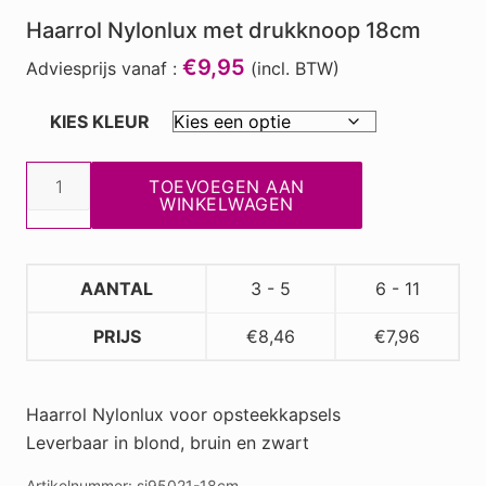
Haarrol Nylonlux met drukknoop 18cm
€9,95
Adviesprijs vanaf :
(incl. BTW)
KIES KLEUR
Haarrol
TOEVOEGEN AAN
Nylonlux
WINKELWAGEN
met
drukknoop
18cm
AANTAL
3 - 5
6 - 11
aantal
PRIJS
€
8,46
€
7,96
Haarrol Nylonlux voor opsteekkapsels
Leverbaar in blond, bruin en zwart
Artikelnummer:
si95021-18cm