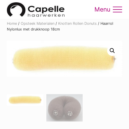
Menu
Skip
Skip
to
to
Menu
main
footer
Home
/
Opsteek Materialen
/
Knotten Rollen Donuts
/
Haarrol
content
Nylonlux met drukknoop 18cm