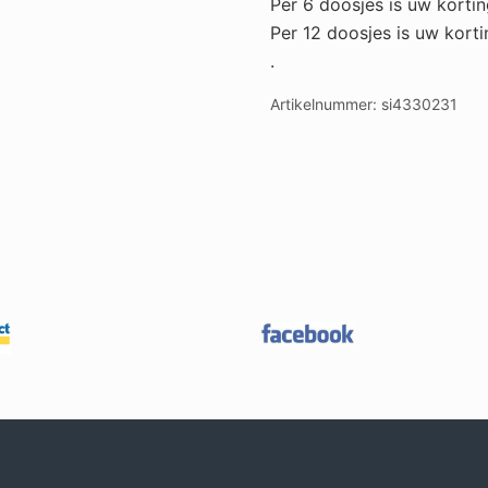
Per 6 doosjes is uw korti
Per 12 doosjes is uw kort
.
Artikelnummer:
si4330231