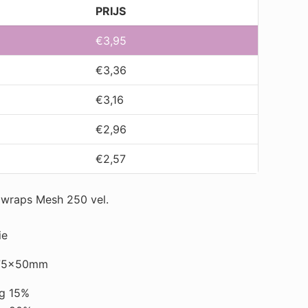
PRIJS
€
3,95
€
3,36
€
3,16
€
2,96
€
2,57
wraps Mesh 250 vel.
ie
t 75x50mm
ng 15%