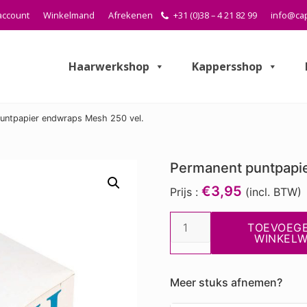
account
Winkelmand
Afrekenen
+31 (0)38 – 4 21 82 99
info@cap
Haarwerkshop
Kappersshop
untpapier endwraps Mesh 250 vel.
Permanent puntpapi
€3,95
Prijs :
(incl. BTW)
Permanent
TOEVOEG
puntpapier
WINKEL
endwraps
Mesh
Meer stuks afnemen?
250