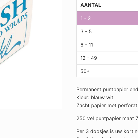
vel.
AANTAL
aantal
1 - 2
3 - 5
6 - 11
12 - 49
50+
Permanent puntpapier end
Kleur: blauw wit
Zacht papier met perforat
250 vel puntpapier maa
Per 3 doosjes is uw korti