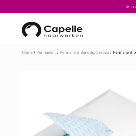
Skip
Skip
Skip
Mijn 
to
to
to
right
main
footer
header
content
navigation
Home
/
Permanent
/
Permanent Benodigdheden
/
Permanent p