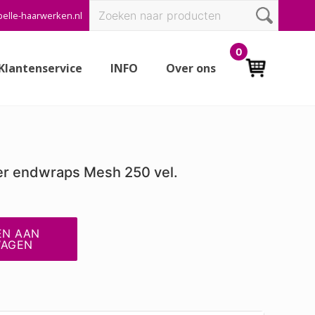
Zoeken
elle-haarwerken.nl
Bef
naar:
Hea
0
Klantenservice
INFO
Over ons
er endwraps Mesh 250 vel.
EN AAN
WAGEN