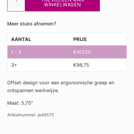
JP10
WINKELWAGEN
5,75"
46575
Meer stuks afnemen?
aantal
AANTAL
PRIJS
1 - 2
€
107,50
3+
€
96,75
Offset design voor een ergonomische greep en
ontspannen werkwijze.
Maat: 5,75″
Artikelnummer:
ja46575