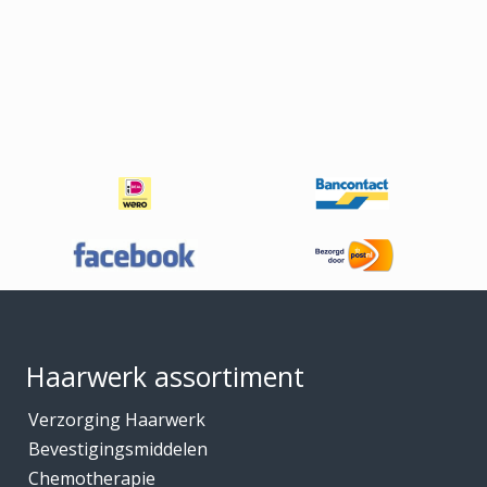
Footer
Haarwerk assortiment
Verzorging Haarwerk
Bevestigingsmiddelen
Chemotherapie