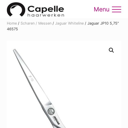
Menu
Skip
Skip
to
to
Menu
main
footer
Home
/
Scharen / Messen
/
Jaguar Whiteline
/
Jaguar JP10 5,75″
content
46575