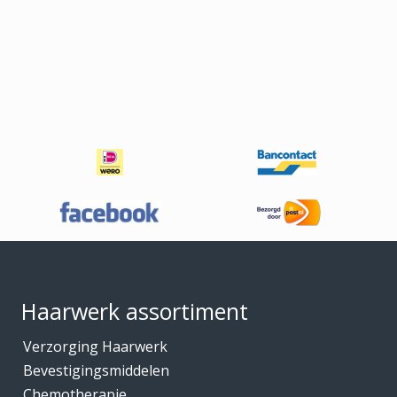
Footer
Haarwerk assortiment
Verzorging Haarwerk
Bevestigingsmiddelen
Chemotherapie