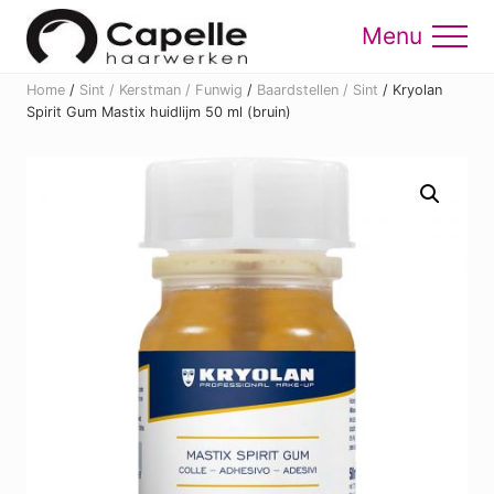
Menu
Skip
Skip
to
to
Menu
main
footer
Home
/
Sint / Kerstman / Funwig
/
Baardstellen / Sint
/
Kryolan
content
Spirit Gum Mastix huidlijm 50 ml (bruin)