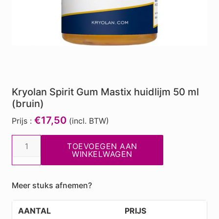
Kryolan Spirit Gum Mastix huidlijm 50 ml
(bruin)
€17,50
Prijs :
(incl. BTW)
Kryolan
TOEVOEGEN AAN
Spirit
WINKELWAGEN
Gum
Mastix
Meer stuks afnemen?
huidlijm
50
AANTAL
PRIJS
ml