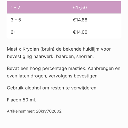
(bruin)
1 - 2
€
17,50
aantal
3 - 5
€
14,88
6+
€
14,00
Mastix Kryolan (bruin) de bekende huidlijm voor
bevestiging haarwerk, baarden, snorren.
Bevat een hoog percentage mastiek. Aanbrengen en
even laten drogen, vervolgens bevestigen.
Gebruik alcohol om resten te verwijderen
Flacon 50 ml.
Artikelnummer:
20kry702002