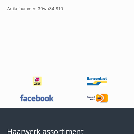
Artikelnummer:
30wb34.810
Footer
Haarwerk assortiment