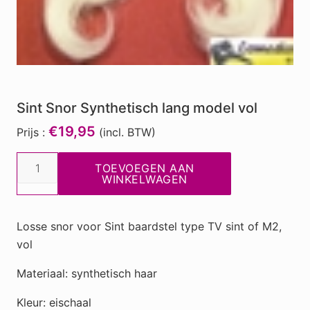
Sint Snor Synthetisch lang model vol
€19,95
Prijs :
(incl. BTW)
Sint
TOEVOEGEN AAN
Snor
WINKELWAGEN
Synthetisch
lang
Losse snor voor Sint baardstel type TV sint of M2,
model
vol
vol
aantal
Materiaal: synthetisch haar
Kleur: eischaal