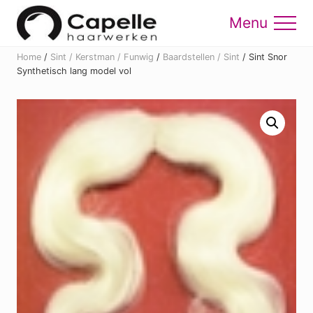
Menu
Skip
Skip
to
to
Menu
main
footer
Home
/
Sint / Kerstman / Funwig
/
Baardstellen / Sint
/
Sint Snor
content
Synthetisch lang model vol