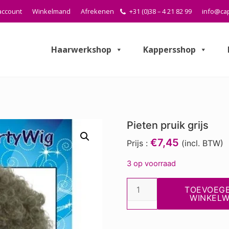
account
Winkelmand
Afrekenen
+31 (0)38 – 4 21 82 99
info@cap
Haarwerkshop
Kappersshop
Pieten pruik grijs
€7,45
Prijs :
(incl. BTW)
3 op voorraad
Pieten
TOEVOEG
pruik
WINKEL
grijs
aantal