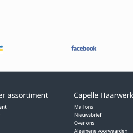
r assortiment
Capelle Haarwer
ent
Mail ons
g
Nieuwsbrief
Over ons
Algemene voorwaarden