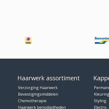
Footer
Haarwerk assortiment
Kappe
Verzorging Haarwerk
Perman
Bevestigingsmiddelen
Kleurin
Chemotherapie
Styling
Haarwerk benodigdheden
Electro