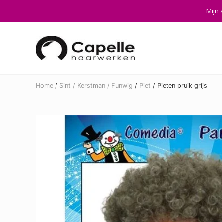
Skip
Skip
Skip
Mijn 
to
to
to
right
main
footer
header
content
navigation
Home
/
Sint / Kerstman / Funwig
/
Piet
/
Pieten pruik grijs