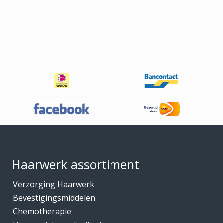
Footer
Haarwerk assortiment
Verzorging Haarwerk
Bevestigingsmiddelen
Chemotherapie