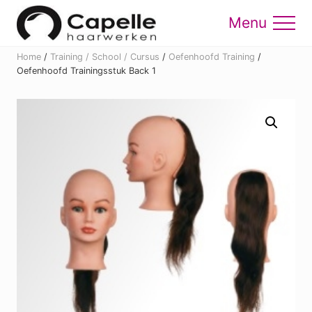
Menu
Skip
Skip
to
to
Menu
main
footer
Home
/
Training / School / Cursus
/
Oefenhoofd Training
/
content
Oefenhoofd Trainingsstuk Back 1