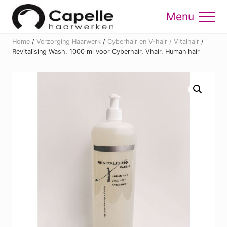
Menu
Skip
Skip
to
to
Menu
main
footer
Home
/
Verzorging Haarwerk
/
Cyberhair en V-hair / Vitalhair
/
content
Revitalising Wash, 1000 ml voor Cyberhair, Vhair, Human hair