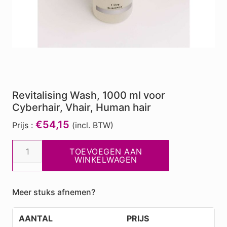
Revitalising Wash, 1000 ml voor
Cyberhair, Vhair, Human hair
€54,15
Prijs :
(incl. BTW)
Revitalising
TOEVOEGEN AAN
Wash,
WINKELWAGEN
1000
ml
Meer stuks afnemen?
voor
Cyberhair,
AANTAL
PRIJS
Vhair,