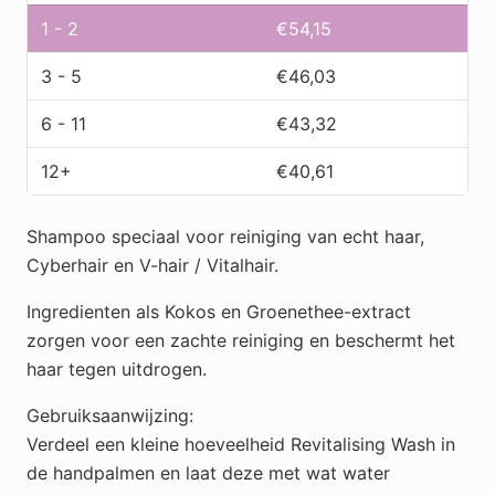
Human
1 - 2
€
54,15
hair
3 - 5
€
46,03
aantal
6 - 11
€
43,32
12+
€
40,61
Shampoo speciaal voor reiniging van echt haar,
Cyberhair en V-hair / Vitalhair.
Ingredienten als Kokos en Groenethee-extract
zorgen voor een zachte reiniging en beschermt het
haar tegen uitdrogen.
Gebruiksaanwijzing:
Verdeel een kleine hoeveelheid Revitalising Wash in
de handpalmen en laat deze met wat water