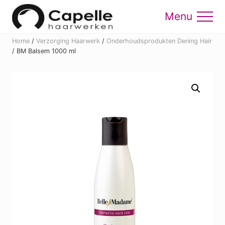
Menu
Skip
Skip
to
to
Menu
main
footer
Home
/
Verzorging Haarwerk
/
Onderhoudsprodukten Dening Hair
content
/
BM Balsem 1000 ml