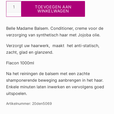
BM
TOEVOEGEN AAN
Balsem
WINKELWAGEN
1000
ml
Belle Madame Balsem. Conditioner, creme voor de
aantal
verzorging van synthetisch haar met Jojoba olie.
Verzorgt uw haarwerk, maakt het anti-statisch,
zacht, glad en glanzend.
Flacon 1000ml
Na het reiningen de balsem met een zachte
shamponerende beweging aanbrengen in het haar.
Enkele minuten laten inwerken en vervolgens goed
uitspoelen.
Artikelnummer:
20den5069