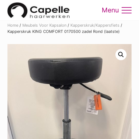
Menu
Skip
Skip
to
to
Menu
main
footer
Home
/
Meubels Voor Kapsalon
/
Kapperskruk/Kappersfiets
/
content
Kapperskruk KING COMFORT 0170500 zadel Rond (laatste)