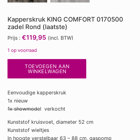
Kapperskruk KING COMFORT 0170500
zadel Rond (laatste)
€119,95
Prijs :
(incl. BTW)
1 op voorraad
Kapperskruk
TOEVOEGEN AAN
KING
WINKELWAGEN
COMFORT
0170500
Eenvoudige kapperskruk
zadel
1x nieuw
Rond
1x showmode
l verkocht
(laatste)
aantal
Kunststof kruisvoet, diameter 52 cm
Kunststof wieltjes
In hoogte verstelbaar 63 – 88 cm, gaspomp