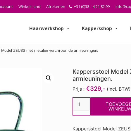
account
Winkelmand
Afrekenen
+31 (0)38 – 4 21 82 99
info@cap
Haarwerkshop
Kappersshop
 Model ZEUSS met metalen verchroomde armleuningen.
Kappersstoel Model
armleuningen.
€329,-
Prijs :
(incl. BTW)
Kappersstoel
TOEVOEG
Model
WINKEL
ZEUSS
met
Kappersstoel Model ZEUS