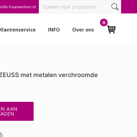
Zoeken
elle-haarwerken.nl
Bef
naar:
Hea
0
Klantenservice
INFO
Over ons
 ZEUSS met metalen verchroomde
EN AAN
WAGEN
S.