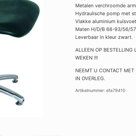
metalen
Metalen verchroomde arm
verchroomde
Hydraulische pomp met st
armleuningen.
Vlakke aluminium kuisvoet
aantal
Maten H/D/B 68-93/56/57
Leverbaar in kleur zwart.
ALLEEN OP BESTELLING L
WEKEN !!!
NEEMT U CONTACT MET 
IN OVERLEG.
Artikelnummer:
efa79410