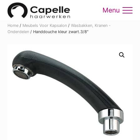
Menu
Skip
Skip
to
to
Menu
main
footer
Home
/
Meubels Voor Kapsalon
/
Wasbakken, Kranen -
content
Onderdelen
/
Handdouche kleur zwart.3/8″