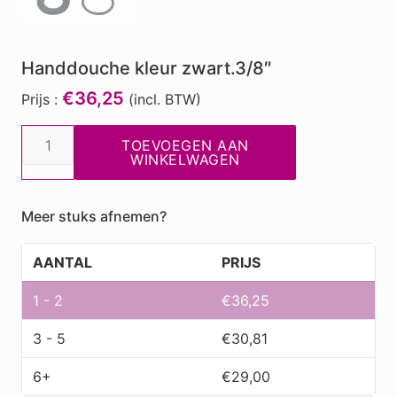
Handdouche kleur zwart.3/8″
€36,25
Prijs :
(incl. BTW)
Handdouche
TOEVOEGEN AAN
kleur
WINKELWAGEN
zwart.3/8"
aantal
Meer stuks afnemen?
AANTAL
PRIJS
1 - 2
€
36,25
3 - 5
€
30,81
6+
€
29,00