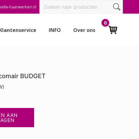
Zoeken
elle-haarwerken.nl
Bef
naar:
Hea
0
Klantenservice
INFO
Over ons
comair BUDGET
W)
EN AAN
WAGEN