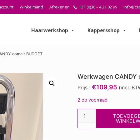
account
Winkelmand
Afrekenen
+31 (0)38 – 4 21 82 99
info@cap
Haarwerkshop
Kappersshop
ANDY comair BUDGET
Werkwagen CANDY 
€109,95
Prijs :
(incl. BT
2 op voorraad
Werkwagen
TOEVOEG
CANDY
WINKEL
comair
BUDGET