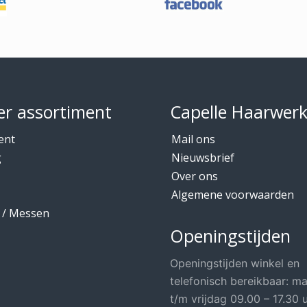
r assortiment
Capelle Haarwer
ent
Mail ons
g
Nieuwsbrief
Over ons
Algemene voorwaarden
 / Messen
Openingstijden
Openingstijden winkel en
telefonisch bereikbaar: m
t/m vrijdag 09.00 – 17.30 u