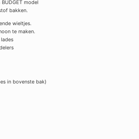
n BUDGET model
tof bakken.
ende wieltjes.
choon te maken.
 lades
delers
jes in bovenste bak)