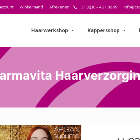
account
Winkelmand
Afrekenen
+31 (0)38 – 4 21 82 99
info@cap
Haarwerkshop
Kappersshop
armavita Haarverzorgi