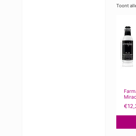
Toont all
Farm
Mira
€
12,