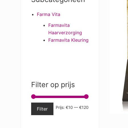
Sidebar
Farma Vita
Farmavita
Haarverzorging
Farmavita Kleuring
Filter op prijs
Min.
Max.
Prijs:
€10
—
€120
Filter
prijs
prijs