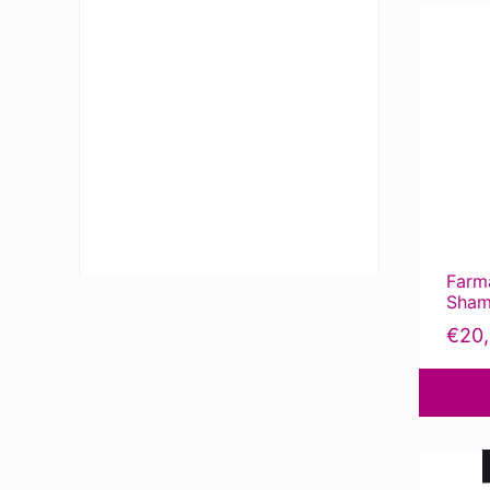
Farma
Sham
€
20