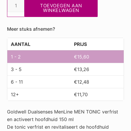
Goldwell
TOEVOEGEN AAN
DS
WINKELWAGEN
For
men
Meer stuks afnemen?
Activating
Scalp
AANTAL
PRIJS
Tonic
,150
1 - 2
€
15,60
ml
3 - 5
€
13,26
aantal
6 - 11
€
12,48
12+
€
11,70
Goldwell Dualsenses MenLine MEN TONIC verfrist
en activeert hoofdhuid 150 ml
De tonic verfrist en revitaliseert de hoofdhuid