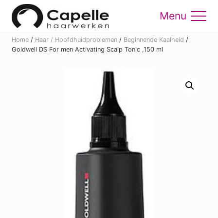
Menu
Skip
Skip
to
to
Menu
main
footer
Home
/
Haar / Hoofdhuidproblemen
/
Beginnende Kaalheid
/
content
Goldwell DS For men Activating Scalp Tonic ,150 ml