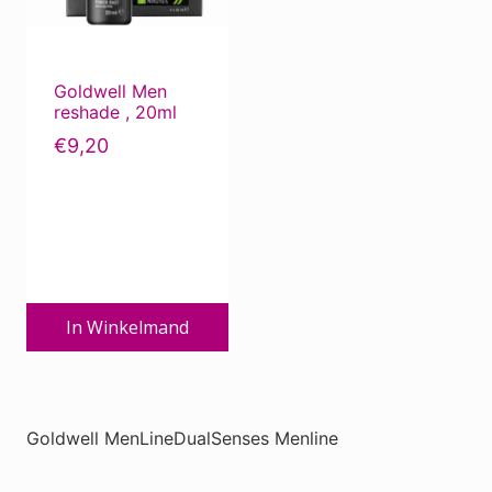
variaties.
Deze
optie
Goldwell Men
kan
reshade , 20ml
gekozen
€
9,20
worden
op
de
productpagina
In Winkelmand
Goldwell MenLineDualSenses Menline