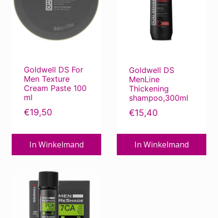
Goldwell DS For
Goldwell DS
Men Texture
MenLine
Cream Paste 100
Thickening
ml
shampoo,300ml
€
19,50
€
15,40
In Winkelmand
In Winkelmand
Dit
product
heeft
meerdere