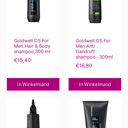
Goldwell Kleuring
Goldwell Menline
Goldwell Permanent
Goldwell Styling
Goldwell DS For
Goldwell DS For
Men Hair & Body
Men Anti
shampoo,300 ml
Dandruff
shampoo- 300ml
€
15,40
Filter op prijs
€
16,80
In Winkelmand
In Winkelmand
Min.
Max.
Prijs:
€0
—
€20
Filter
prijs
prijs